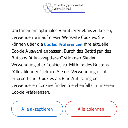
Ehrenamtliche Seniorenberater/innen unterstützen ältere 
zu folgenden Themen:
Pflege, sozialrechtliche Ansprüche, Entlastungsmöglichke
Um Ihnen ein optimales Benutzererlebnis zu bieten,
Nachbarschaftshilfe
verwenden wir auf dieser Webseite Cookies. Sie
Freizeitangebote und Veranstaltungen für Senioren/innen
können über die
Cookie Präferenzen
Ihre aktuelle
aktive Teilhabe am öffentlichen Leben
Cookie Auswahl anpassen. Durch das Betätigen des
Buttons "Alle akzeptieren" stimmen Sie der
Hilfeleistungen für Wohlbefinden und Sicherheit im vert
Verwendung aller Cookies zu. Mithilfe des Buttons
selbstbestimmtes Wohnen in den eigenen vier Wänden
"Alle ablehnen" lehnen Sie der Verwendung nicht
Wohnberatung, die altersgerechte Umgestaltung der ei
erforderlicher Cookies ab. Eine Auflistung der
verwendeten Cookies finden Sie ebenfalls in unseren
Seniorenberater/innen suchen und finden Lösungen, deren 
Cookie Präferenzen.
Ratsuchenden.
Hintergrund der Tätigkeit der „Seniore
Alle akzeptieren
Alle ablehnen
Der demografische Wandel unserer Gesellschaft hat unseren 