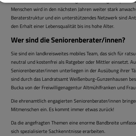
resultierenden Herausforderungen nehmen täglich spürbar zu
Menschen wird in den nächsten Jahren weiter stark anwac
Beraterstruktur und ein unterstützendes Netzwerk sind An
den Erhalt einer Lebensqualität bis ins hohe Alter.
Wer sind die Seniorenberater/innen?
Sie sind ein landkreisweites mobiles Team, das sich für ra
neutral und kostenfrei als Ratgeber oder Mittler einsetzt.
Seniorenberater/innen unterliegen in der Ausübung ihrer Tät
sind durch das Landratsamt Weißenburg-Gunzenhausen best
Bucka von der Freiwilligenagentur Altmühlfranken und Frau
Die ehrenamtlich engagierten Seniorenberater/innen bringen
Mitmenschen ein. Es kommt immer etwas zurück!
Da die angefragten Themen eine enorme Bandbreite umfassen
sich spezialisierte Sachkenntnisse erarbeiten.