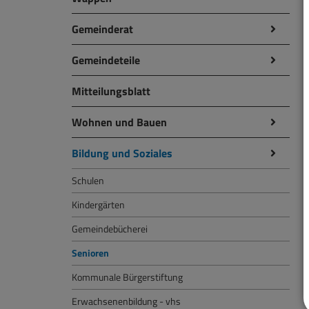
Gemeinderat
Gemeindeteile
Mitteilungsblatt
Wohnen und Bauen
Bildung und Soziales
Schulen
Kindergärten
Gemeindebücherei
Senioren
Kommunale Bürgerstiftung
Erwachsenenbildung - vhs