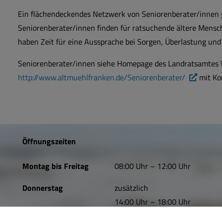
Ein flächendeckendes Netzwerk von Seniorenberater/innen 
Seniorenberater/innen finden für ratsuchende ältere Mensch
haben Zeit für eine Aussprache bei Sorgen, Überlastung und
Seniorenberater/innen siehe Homepage des Landratsamtes
http://www.altmuehlfranken.de/Seniorenberater/
mit Kon
Öffnungszeiten
Montag bis Freitag
08:00 Uhr – 12:00 Uhr
Donnerstag
zusätzlich
14:00 Uhr – 18:00 Uhr