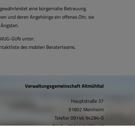
gewährleistet eine bürgernahe Betreuung.
en und deren Angehörige ein offenes Ohr, sie
 Ängsten.
 WUG-GUN unter:
taktliste des mobilen Beraterteams.
Verwaltungsgemeinschaft Altmühltal
Hauptstraße 37
91802 Meinheim
Telefon
09146 94294-0
Telefax
09146 94294-49
E-Mail:
info@vgem-altmuehltal.de